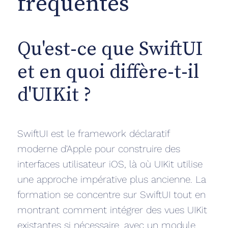
fréquentes
Qu'est-ce que SwiftUI
et en quoi diffère-t-il
d'UIKit ?
SwiftUI est le framework déclaratif
moderne d'Apple pour construire des
interfaces utilisateur iOS, là où UIKit utilise
une approche impérative plus ancienne. La
formation se concentre sur SwiftUI tout en
montrant comment intégrer des vues UIKit
existantes si nécessaire, avec un module