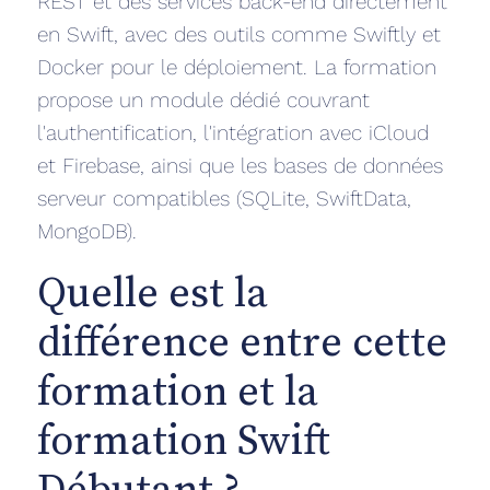
REST et des services back-end directement
en Swift, avec des outils comme Swiftly et
Docker pour le déploiement. La formation
propose un module dédié couvrant
l'authentification, l'intégration avec iCloud
et Firebase, ainsi que les bases de données
serveur compatibles (SQLite, SwiftData,
MongoDB).
Quelle est la
différence entre cette
formation et la
formation Swift