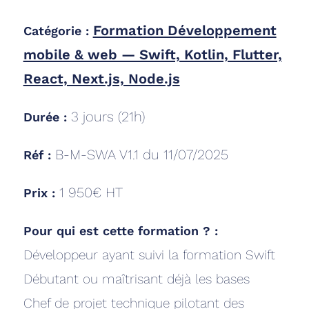
Formation Développement
Catégorie :
mobile & web — Swift, Kotlin, Flutter,
React, Next.js, Node.js
3
jours (
21
h)
Durée :
B-M-SWA V1.1 du 11/07/2025
Réf :
1 950€ HT
Prix :
Pour qui est cette formation ? :
Développeur ayant suivi la formation Swift
Débutant ou maîtrisant déjà les bases
Chef de projet technique pilotant des