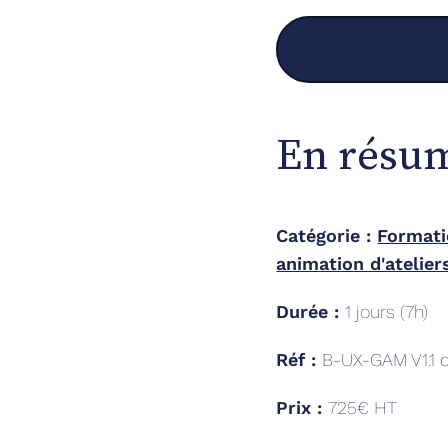
En résu
Catégorie :
Formatio
animation d'atelier
Durée :
1
jours (
7
h)
Réf :
B-UX-GAM V1.1 
Prix :
725€ HT