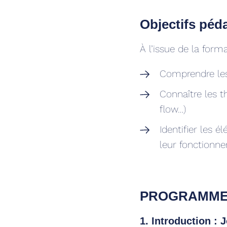
Objectifs pé
À l’issue de la form
Comprendre les
Connaître les t
flow…)
Identifier les 
leur fonctionne
PROGRAMM
1. Introduction :