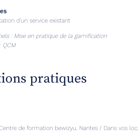
ues
cation d’un service existant
els : Mise en pratique de la gamification
 : QCM
ions pratiques
 Centre de formation bewizyu, Nantes / Dans vos lo