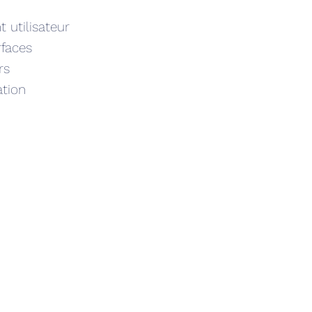
utilisateur
rfaces
rs
ation