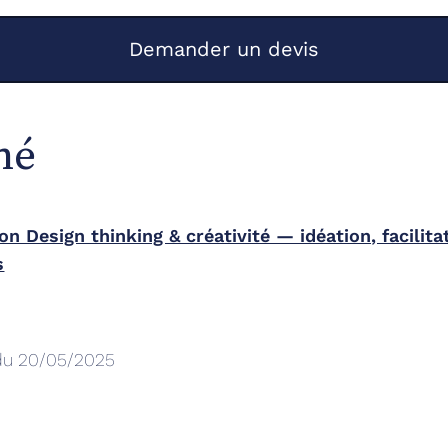
Demander un devis
mé
n Design thinking & créativité — idéation, facilita
s
du 20/05/2025