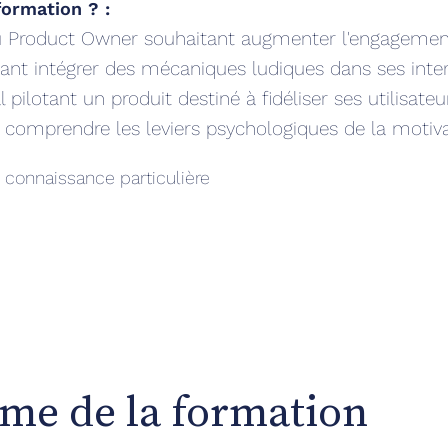
formation ? :
 Product Owner souhaitant augmenter l'engagement 
ant intégrer des mécaniques ludiques dans ses inte
l pilotant un produit destiné à fidéliser ses utilisateu
 comprendre les leviers psychologiques de la motiv
connaissance particulière
:
me de la formation