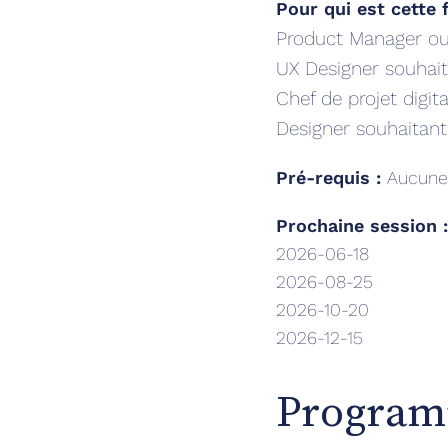
Pour qui est cette 
Product Manager ou
UX Designer souhait
Chef de projet digita
Designer souhaitant
Pré-requis :
Aucune 
Prochaine session 
2026-06-18
2026-08-25
2026-10-20
2026-12-15
Program