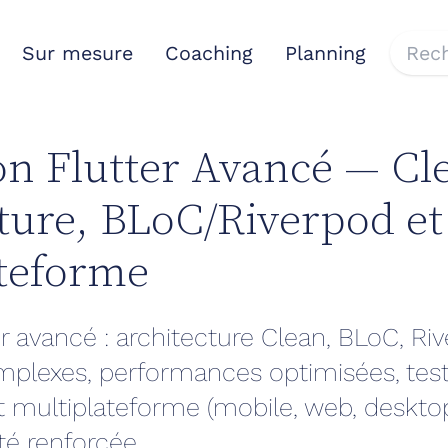
Sur mesure
Coaching
Planning
n Flutter Avancé — Cl
ture, BLoC/Riverpod et
teforme
er avancé : architecture Clean, BLoC, Ri
plexes, performances optimisées, test
 multiplateforme (mobile, web, desktop
ité renforcée.