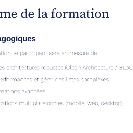
me de la formation
dagogiques
ation, le participant sera en mesure de :
 architectures robustes (Clean Architecture / BLoC
performances et gérer des listes complexes
imations avancées
cations multiplateformes (mobile, web, desktop)