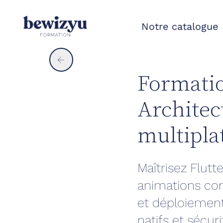
Notre catalogue
←
Formatio
Architec
multipla
Maîtrisez Flutt
animations com
et déploiement
natifs et sécur