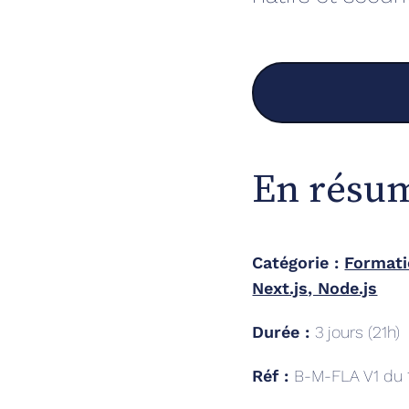
En résu
Catégorie :
Formati
Next.js, Node.js
Durée :
3
jours (
21
h)
Réf :
B-M-FLA V1 du 