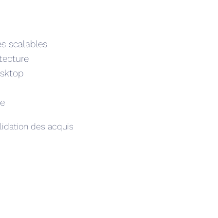
es scalables
tecture
esktop
xe
alidation des acquis