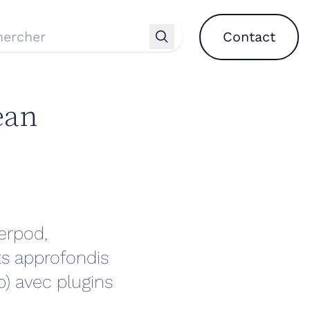
Contact
ean
verpod,
s approfondis
) avec plugins