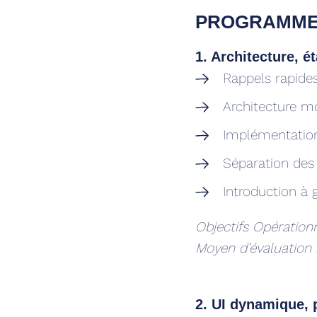
PROGRAMM
1. Architecture, é
Rappels rapide
Architecture mo
Implémentation 
Séparation des 
Introduction à 
Objectifs Opérationn
Moyen d’évaluation
2. UI dynamique, 