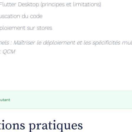
Flutter Desktop (principes et limitations)
fuscation du code
ploiement sur stores
els : Maîtriser le déploiement et les spécificités mu
 : QCM
butant
ions pratiques