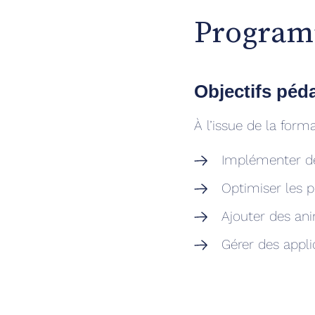
Program
Objectifs pé
À l’issue de la form
Implémenter des
Optimiser les 
Ajouter des an
Gérer des appli