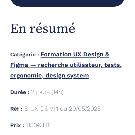
En résumé
Formation UX Design &
Catégorie :
Figma — recherche utilisateur, tests,
ergonomie, design system
2
jours (
14
h)
Durée :
B-UX-DS V1.1 du 20/05/2025
Réf :
1150€ HT
Prix :